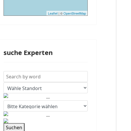
Leaflet
| ©
OpenStreetMap
suche Experten
Suchen