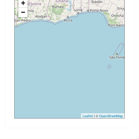
+
−
Leaflet
| ©
OpenStreetMap