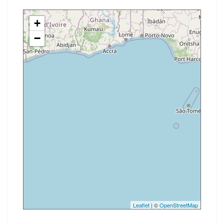
+
−
Leaflet
| ©
OpenStreetMap